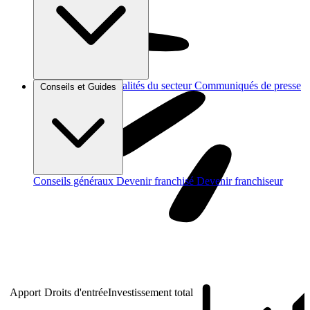
Brèves et actus
Actualités du secteur
Communiqués de presse
Conseils et Guides
Interviews
Conseils généraux
Devenir franchisé
Devenir franchiseur
Apport
Droits d'entrée
Investissement total