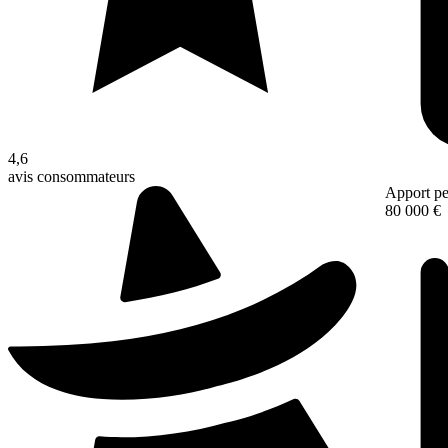
4,6
avis consommateurs
Apport pe
80 000 €