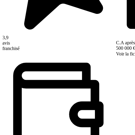
3,9
C.A après
avis
500 000 
franchisé
Voir la fi