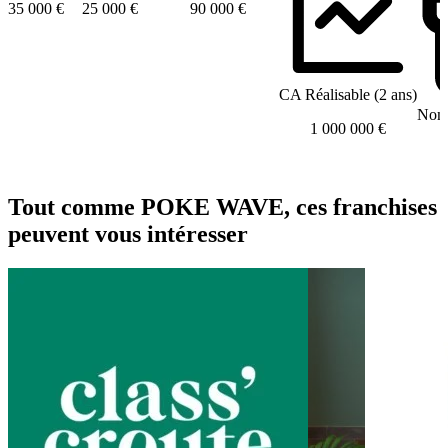
35 000 €
25 000 €
90 000 €
CA Réalisable (2 ans)
Nomb
1 000 000 €
Tout comme POKE WAVE, ces franchises
peuvent vous intéresser