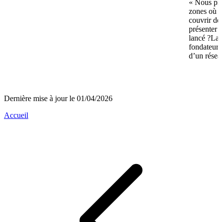
« Nous pré
zones où n
couvrir de
présenter 
lancé ?La 
fondateurs 
d’un réseau
Dernière mise à jour le 01/04/2026
Accueil