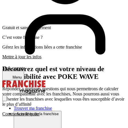
Gratuit et sans engagement
C’est votre franchise ?
Gérez les informations liées a cette franchise
Mettre à jour les infos
Découvrez quel est votre niveau de
Mon compte
compatibilité avec POKE WAVE
Menu
Répondez a quelques questions qui nous permettrons de calculer
votre compatibilité avec les franchises, Nous pourrons aussi vous
présenter les franchises avec lesquelles vous êtes susceptible d’avoir
le plus d’affinité
Trouver ma franchise
Commencer le quizz
Actualités de la franchise