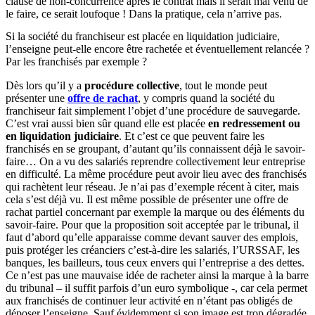
clause de non-concurrence après le contrat mais il serait mal venu de
le faire, ce serait loufoque ! Dans la pratique, cela n’arrive pas.
Si la société du franchiseur est placée en liquidation judiciaire,
l’enseigne peut-elle encore être rachetée et éventuellement relancée ?
Par les franchisés par exemple ?
Dès lors qu’il y a
procédure collective
, tout le monde peut
présenter une
offre de rachat
, y compris quand la société du
franchiseur fait simplement l’objet d’une procédure de sauvegarde.
C’est vrai aussi bien sûr quand elle est placée
en redressement ou
en liquidation judiciaire
. Et c’est ce que peuvent faire les
franchisés en se groupant, d’autant qu’ils connaissent déjà le savoir-
faire… On a vu des salariés reprendre collectivement leur entreprise
en difficulté. La même procédure peut avoir lieu avec des franchisés
qui rachètent leur réseau. Je n’ai pas d’exemple récent à citer, mais
cela s’est déjà vu. Il est même possible de présenter une offre de
rachat partiel concernant par exemple la marque ou des éléments du
savoir-faire. Pour que la proposition soit acceptée par le tribunal, il
faut d’abord qu’elle apparaisse comme devant sauver des emplois,
puis protéger les créanciers c’est-à-dire les salariés, l’URSSAF, les
banques, les bailleurs, tous ceux envers qui l’entreprise a des dettes.
Ce n’est pas une mauvaise idée de racheter ainsi la marque à la barre
du tribunal – il suffit parfois d’un euro symbolique -, car cela permet
aux franchisés de continuer leur activité en n’étant pas obligés de
déposer l’enseigne. Sauf évidemment si son image est trop dégradée,