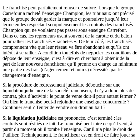
Le franchisé peut parfaitement refuser de suivre. Lorsque le groupe
Carrefour a racheté l’enseigne Champion, les tribunaux ont précisé
que le groupe devait garder la marque et poursuivre jusqu’à leur
terme en les respectant scrupuleusement les contrats des franchisés
Champion qui ne voulaient pas passer sous enseigne Carrefour.
Dans ce cas, les repreneurs usent souvent de la carotte et du bâton
pour rallier les franchisés « rachetés ». De leur côté, les franchisés
comprennent vite que leur réseau va être abandonné et qu’ils ont
intérêt à se rallier. A condition toutefois de négocier les conditions de
dépose de leur enseigne, c’est-à-dire en cherchant à obtenir de la
part de leur nouveau franchiseur qu’il prenne en charge au minimum
une partie des frais (d’agencement et autres) nécessités par le
changement d’enseigne.
Si la procédure de redressement judiciaire débouche sur une
liquidation judiciaire de la société franchiseur, il n’y a donc plus de
contrat, plus d’activité : le point de vente doit-il pour autant fermer ?
Ou bien le franchisé peut-il rejoindre une enseigne concurrente ?
Continuer seul ? Tenter de vendre son droit au bail ?
Si la
liquidation judiciaire
est prononcée, c’est terminé : les
contrats sont résiliés de fait. Le franchisé peut faire ce qu’il veut, à
partir du moment où il tombe l’enseigne. Car il n’a plus le droit de
l’utiliser. Techniquement, le franchiseur est en droit de faire jouer sa