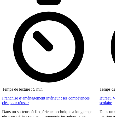
Temps de lecture : 5 min
Temps de l
Franchise d’aménagement intérieur : les compétences
Bureau Val
clés pour réussir
scolaire
Dans un secteur où l'expérience technique a longtemps
Dans un se
été considérée comme un prérequis incontournable,
marqué par