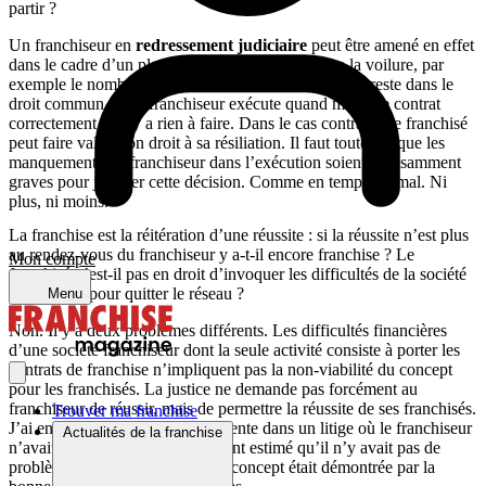
partir ?
Un franchiseur en
redressement judiciaire
peut être amené en effet
dans le cadre d’un plan de redressement à réduire la voilure, par
exemple le nombre d’animateurs. Mais là encore, on reste dans le
droit commun : si le franchiseur exécute quand même le contrat
correctement, il n’y a rien à faire. Dans le cas contraire, le franchisé
peut faire valoir son droit à sa résiliation. Il faut toutefois que les
manquements du franchiseur dans l’exécution soient suffisamment
graves pour justifier cette décision. Comme en temps normal. Ni
plus, ni moins.
La franchise est la réitération d’une réussite : si la réussite n’est plus
au rendez-vous du franchiseur y a-t-il encore franchise ? Le
Mon compte
franchisé n’est-il pas en droit d’invoquer les difficultés de la société
franchiseur pour quitter le réseau ?
Menu
Non. Il y a deux problèmes différents. Les difficultés financières
d’une société franchiseur dont la seule activité consiste à porter les
contrats de franchise n’impliquent pas la non-viabilité du concept
pour les franchisés. La justice ne demande pas forcément au
franchiseur de réussir, mais de permettre la réussite de ses franchisés.
Trouver ma franchise
J’ai en exemple une décision récente dans un litige où le franchiseur
Actualités de la franchise
n’avait pas de pilote. Les juges ont estimé qu’il n’y avait pas de
problème puisque la viabilité du concept était démontrée par la