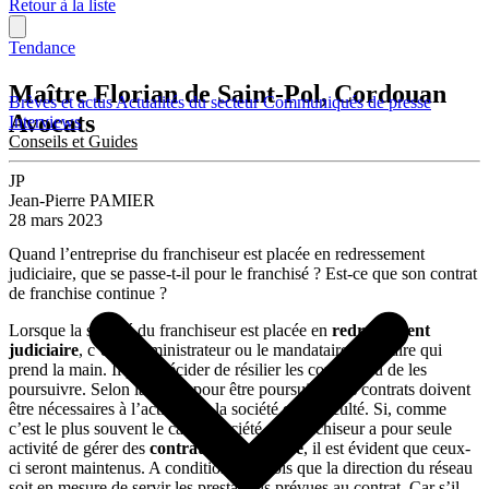
Retour à la liste
Tendance
Maître Florian de Saint-Pol, Cordouan
Brèves et actus
Actualités du secteur
Communiqués de presse
Avocats
Interviews
Conseils et Guides
JP
Jean-Pierre PAMIER
28 mars 2023
Quand l’entreprise du franchiseur est placée en redressement
judiciaire, que se passe-t-il pour le franchisé ? Est-ce que son contrat
de franchise continue ?
Lorsque la société du franchiseur est placée en
redressement
judiciaire
, c’est l’administrateur ou le mandataire judiciaire qui
prend la main. Il peut décider de résilier les contrats ou de les
poursuivre. Selon la règle, pour être poursuivis, les contrats doivent
être nécessaires à l’activité de la société en difficulté. Si, comme
c’est le plus souvent le cas, la société du franchiseur a pour seule
activité de gérer des
contrats de franchise
, il est évident que ceux-
ci seront maintenus. A condition toutefois que la direction du réseau
soit en mesure de servir les prestations prévues au contrat. Car s’il