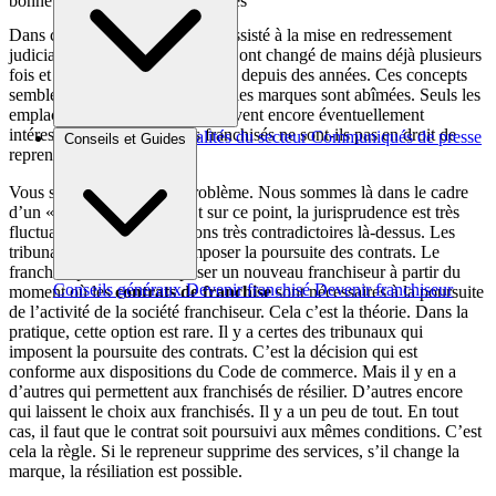
bonne santé des unités franchisées
Dans certains cas récents, on a assisté à la mise en redressement
judiciaire de réseaux anciens qui ont changé de mains déjà plusieurs
fois et connaissent des difficultés depuis des années. Ces concepts
semblent désormais sans avenir, les marques sont abîmées. Seuls les
emplacements des magasins peuvent encore éventuellement
intéresser un repreneur. Les franchisés ne sont-ils pas en droit de
Brèves et actus
Actualités du secteur
Communiqués de presse
Conseils et Guides
reprendre leur liberté ?
Interviews
Vous soulevez là un vrai problème. Nous sommes là dans le cadre
d’un « plan de cession ». Et sur ce point, la jurisprudence est très
fluctuante. Il y a des décisions très contradictoires là-dessus. Les
tribunaux sont en droit d’imposer la poursuite des contrats. Le
franchisé peut se voir imposer un nouveau franchiseur à partir du
Conseils généraux
Devenir franchisé
Devenir franchiseur
moment où les
contrats de franchise
sont nécessaires à la poursuite
de l’activité de la société franchiseur. Cela c’est la théorie. Dans la
pratique, cette option est rare. Il y a certes des tribunaux qui
imposent la poursuite des contrats. C’est la décision qui est
conforme aux dispositions du Code de commerce. Mais il y en a
d’autres qui permettent aux franchisés de résilier. D’autres encore
qui laissent le choix aux franchisés. Il y a un peu de tout. En tout
cas, il faut que le contrat soit poursuivi aux mêmes conditions. C’est
cela la règle. Si le repreneur supprime des services, s’il change la
marque, la résiliation est possible.