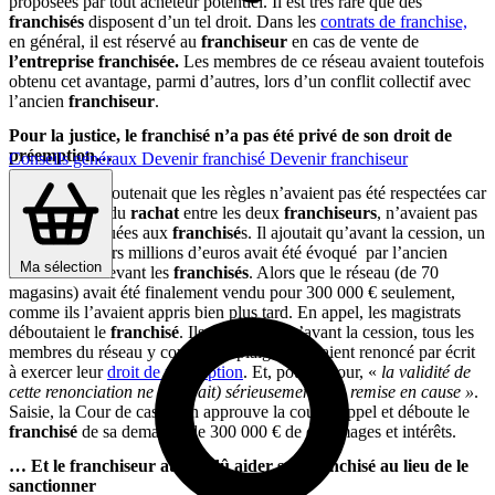
proposées par tout acheteur potentiel. Il est très rare que des
franchisés
disposent d’un tel droit. Dans les
contrats de franchise,
en général, il est réservé au
franchiseur
en cas de vente de
l’entreprise franchisée.
Les membres de ce réseau avaient toutefois
obtenu cet avantage, parmi d’autres, lors d’un conflit collectif avec
l’ancien
franchiseur
.
Pour la justice, le franchisé n’a pas été privé de son droit de
préemption…
Conseils généraux
Devenir franchisé
Devenir franchiseur
Le
franchisé
soutenait que les règles n’avaient pas été respectées car
les conditions du
rachat
entre les deux
franchiseurs
, n’avaient pas
été communiquées aux
franchisé
s. Il ajoutait qu’avant la cession, un
prix de plusieurs millions d’euros avait été évoqué par l’ancien
Ma sélection
franchiseur
devant les
franchisés
. Alors que le réseau (de 70
magasins) avait été finalement vendu pour 300 000 € seulement,
comme ils l’avaient appris bien plus tard. En appel, les magistrats
déboutaient le
franchisé
. Ils retenaient qu’avant la cession, tous les
membres du réseau y compris le plaignant avaient renoncé par écrit
à exercer leur
droit de préemption
. Et, pour la cour, «
la validité de
cette renonciation ne (pouvait) sérieusement être remise en cause »
.
Saisie, la Cour de cassation approuve la cour d’appel et déboute le
franchisé
de sa demande de 300 000 € de dommages et intérêts.
… Et le franchiseur aurait dû aider son franchisé au lieu de le
sanctionner