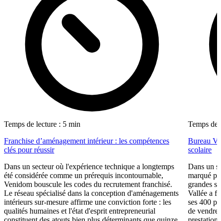
Temps de lecture : 5 min
Temps de l
Franchise d’aménagement intérieur : les compétences
Bureau Val
clés pour réussir
scolaire
Dans un secteur où l'expérience technique a longtemps
Dans un se
été considérée comme un prérequis incontournable,
marqué par
Venidom bouscule les codes du recrutement franchisé.
grandes su
Le réseau spécialisé dans la conception d'aménagements
Vallée a fa
intérieurs sur-mesure affirme une conviction forte : les
ses 400 po
qualités humaines et l'état d'esprit entrepreneurial
de vendre 
constituent des atouts bien plus déterminants que quinze
prestations