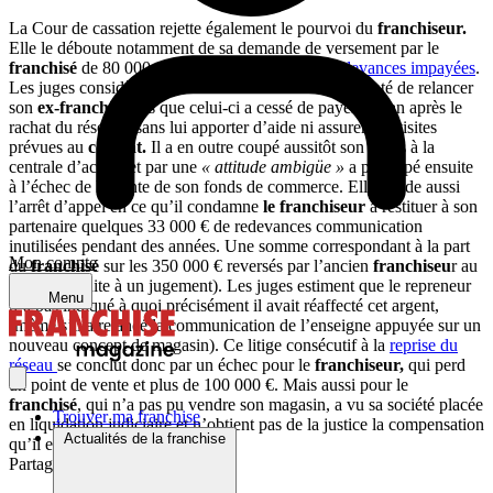
La Cour de cassation rejette également le pourvoi du
franchiseur.
Elle le déboute notamment de sa demande de versement par le
franchisé
de 80 000 € de marchandises et de
redevances impayées
.
Les juges considèrent que le
franchiseur
s’est contenté de relancer
son
ex-franchisé
dès que celui-ci a cessé de payer (un an après le
rachat du réseau), sans lui apporter d’aide ni assurer les visites
prévues au
contrat.
Il a en outre coupé aussitôt son accès à la
centrale d’achats et par une
« attitude ambigüe »
a participé ensuite
à l’échec de la vente de son fonds de commerce. Elle valide aussi
l’arrêt d’appel en ce qu’il condamne
le franchiseur
à restituer à son
partenaire quelques 33 000 € de redevances communication
inutilisées pendant des années. Une somme correspondant à la part
Mon compte
du
franchisé
sur les 350 000 € reversés par l’ancien
franchiseu
r au
nouveau (suite à un jugement). Les juges estiment que le repreneur
Menu
n’a pas indiqué à quoi précisément il avait réaffecté cet argent,
(même s’il a relancé la communication de l’enseigne appuyée sur un
nouveau concept de magasin). Ce litige consécutif à la
reprise du
réseau
se conclut donc par un échec pour le
franchiseur,
qui perd
un point de vente et plus de 100 000 €. Mais aussi pour le
franchisé
, qui n’a pas pu vendre son magasin, a vu sa société placée
Trouver ma franchise
en liquidation judiciaire et n’obtient pas de la justice la compensation
Actualités de la franchise
qu’il espérait.
Partager sur :