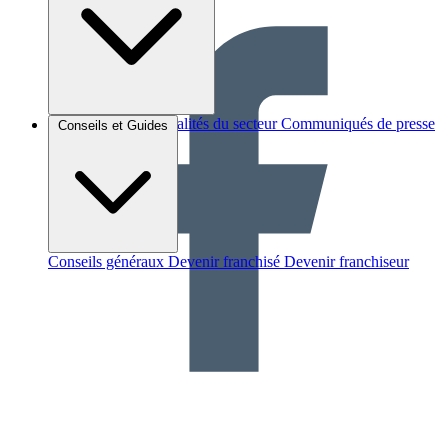
Brèves et actus
Actualités du secteur
Communiqués de presse
Conseils et Guides
Interviews
Conseils généraux
Devenir franchisé
Devenir franchiseur