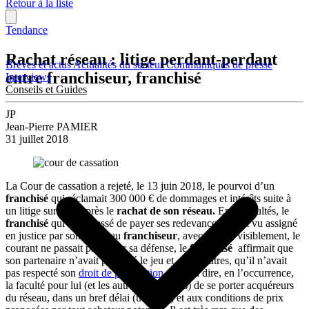
Retour à la liste
Tendance
Rachat réseau : litige perdant-perdant
Brèves et actus
Actualités du secteur
Communiqués de presse
entre franchiseur, franchisé
Interviews
Conseils et Guides
JP
Jean-Pierre PAMIER
31 juillet 2018
La Cour de cassation a rejeté, le 13 juin 2018, le pourvoi d’un
franchisé
qui réclamait 300 000 € de dommages et intérêts suite à
un litige survenu après le
rachat de son réseau.
En difficultés, le
franchisé
qui avait cessé de payer ses redevances s’était vu assigné
en justice par son nouveau
franchiseur
, avec lequel, visiblement, le
courant ne passait pas. Pour sa défense, le
franchisé
affirmait que
son partenaire n’avait pas joué le jeu et, entre autres, qu’il n’avait
pas respecté son
droit de préemption
. C’est à dire, en l’occurrence,
la faculté pour lui (et les autres
franchisés
) de se porter acquéreurs
du réseau, dans un bref délai (un mois) et aux conditions de prix