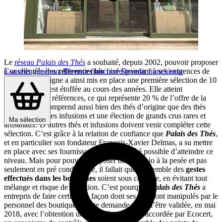
Le
réseau
Palais des Thés
a souhaité, depuis 2002, pouvoir proposer
Conseils généraux
Devenir franchisé
Devenir franchiseur
à sa clientèle des
références bio
correspondant à ses exigences de
qualité. L’enseigne a ainsi mis en place une première sélection de 10
thés bio, qui s’est étoffée au cours des années. Elle atteint
aujourd’hui 41 références, ce qui représente 20 % de l’offre de la
maison. Elle comprend aussi bien des thés d’origine que des thés
parfumés, ou des infusions et une élection de grands crus rares et
Ma sélection
artisanaux. D’autres thés et infusions doivent venir compléter cette
sélection. C’est grâce à la relation de confiance que
Palais des Thés
,
et en particulier son fondateur François-Xavier Delmas, a su mettre
en place avec ses fournisseurs, qu’il lui a été possible d’atteindre ce
niveau. Mais pour pouvoir proposer des thés bio à la pesée et pas
seulement en pré conditionné, il fallait que l’ensemble des
gestes
effectués dans les boutiques
soient sous contrôle, en évitant tout
mélange et risque de pollution. C’est pourquoi
Palais des Thés
a
entrepris de faire certifier la façon dont ses thés sont manipulés par le
personnel des boutiques. Cette demande vient d’être validée, en mai
2018, avec l’obtention de la certification bio, accordée par Ecocert,