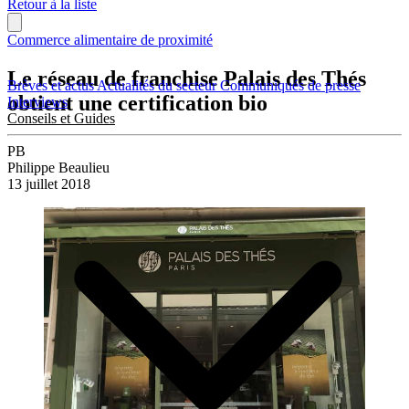
Retour à la liste
Commerce alimentaire de proximité
Le réseau de franchise Palais des Thés
Brèves et actus
Actualités du secteur
Communiqués de presse
obtient une certification bio
Interviews
Conseils et Guides
PB
Philippe Beaulieu
13 juillet 2018