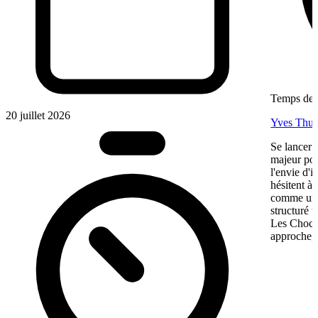
Temps de l
20 juillet 2026
Yves Thur
Se lancer 
majeur pou
l'envie d'
hésitent à 
comme une 
structuré 
Les Chocol
approche, 