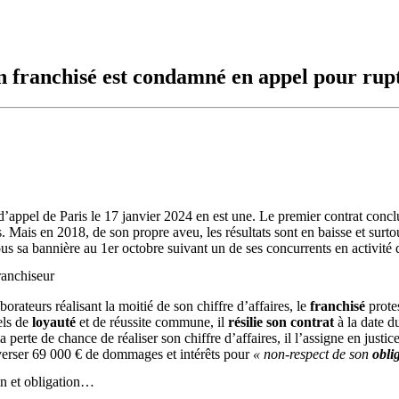
un franchisé est condamné en appel pour rupt
 d’appel de Paris le 17 janvier 2024 en est une. Le premier contrat conc
. Mais en 2018, de son propre aveu, les résultats sont en baisse et surto
r sous sa bannière au 1er octobre suivant un de ses concurrents en activi
ranchiseur
rateurs réalisant la moitié de son chiffre d’affaires, le
franchisé
prote
els de
loyauté
et de réussite commune, il
résilie son contrat
à la date d
perte de chance de réaliser son chiffre d’affaires, il l’assigne en justic
verser 69 000 € de dommages et intérêts pour
« non-respect de son
obli
un et obligation…