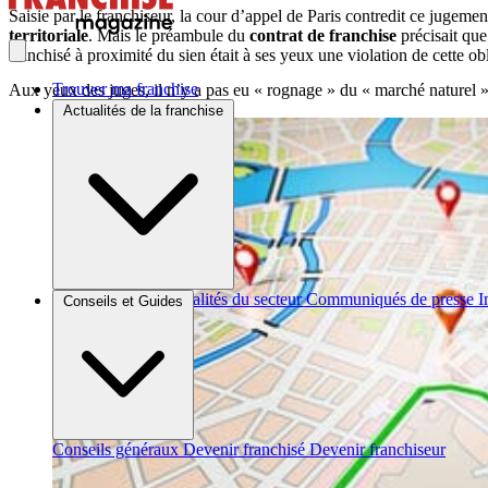
Saisie par le franchiseur, la cour d’appel de Paris contredit ce jugemen
territoriale
. Mais le préambule du
contrat de franchise
précisait que
franchisé à proximité du sien était à ses yeux une violation de cette o
Trouver ma franchise
Aux yeux des juges, il n’y a pas eu « rognage » du « marché naturel »
Actualités de la franchise
Brèves et actus
Actualités du secteur
Communiqués de presse
I
Conseils et Guides
Conseils généraux
Devenir franchisé
Devenir franchiseur