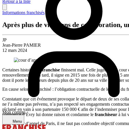
Retour à la liste
Informations franchisés
Après plus de vingt ans de collaboration, 
JP
Jean-Pierre PAMIER
12 mars 2024
Certaines histoires de
franchise
finissent mal. Celle jugée par la cour
renouvellements plus tard, il signe en 2015 une fois de plus pour 5 ans
dont il porte les couleurs depuis plus de 20 ans sur sa ville va rallie
En cause selon le franchisé : l’obligation contractuelle de loyauté du f
Constatant que cet événement provoque le départ de deux de ses collabo
ne l’a même pas prévenu, n’a pas respecté ses engagements contractu
réclamé en vain à son partenaire 150 000 € afin de l’indemniser pour la 
Mon compte
commerce d’Évry lui donne raison et condamne le
franchiseur
à lui 
Menu
Pour la cour d’appel de Paris, il ne faut pas confondre objectif comm