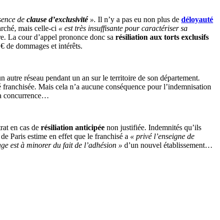
bsence de
clause d’exclusivité
».
Il n’y a pas eu non plus de
déloyauté
arché, mais celle-ci
« est très insuffisante pour caractériser sa
aire. La cour d’appel prononce donc sa
résiliation aux torts exclusifs
 € de dommages et intérêts.
 un autre réseau pendant un an sur le territoire de son département.
iété franchisée. Mais cela n’a aucune conséquence pour l’indemnisation
à la concurrence…
trat en cas de
résiliation anticipée
non justifiée. Indemnités qu’ils
de Paris estime en effet que le franchisé a
« privé l’enseigne de
ge est à minorer du fait de l’adhésion »
d’un nouvel établissement…