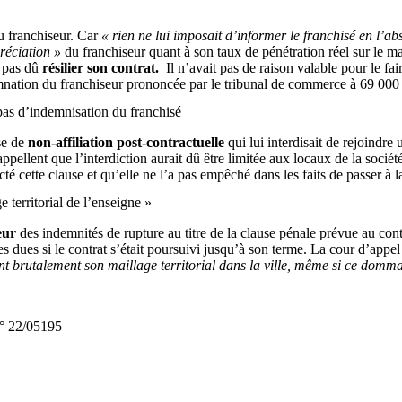
u franchiseur. Car
« rien ne lui imposait d’informer le franchisé en l’a
réciation »
du franchiseur quant à son taux de pénétration réel sur le m
t pas dû
résilier son contrat.
Il n’avait pas de raison valable pour le f
mnation du franchiseur prononcée par le tribunal de commerce à 69 000
e pas d’indemnisation du franchisé
se de
non-affiliation post-contractuelle
qui lui interdisait de rejoindre
appellent que l’interdiction aurait dû être limitée aux locaux de la soc
pecté cette clause et qu’elle ne l’a pas empêché dans les faits de passer 
 territorial de l’enseigne »
eur
des indemnités de rupture au titre de la clause pénale prévue au con
 dues si le contrat s’était poursuivi jusqu’à son terme. La cour d’appel 
nt brutalement son maillage territorial dans la ville, même si ce domma
n° 22/05195