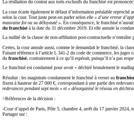
La résiliation du contrat aux torts exclusifs du franchisé est prononcée
La cour écarte également le défaut d’information préalable reproché a
selon la cour. Tout juste peut-on parler selon elle
« d’une erreur d’app
mauvaise foi ou sa déloyauté ».
En conséquence, le franchisé n’aurai
du franchisé
à la date du 31 décembre 2019. Et elle annule la conda
La nullité de la clause de non-affiliation post-contractuelle n’entraîn
Certes, la cour annule aussi, comme le demandait le franchisé, la clau
Faisant référence à l’article L 341-2 du code de commerce, les juges r
du
franchisé
, contrairement à ce qu’il espérait, puisqu’il n’a pas res
Le franchisé est condamné pour avoir « déchiré brutalement le maillage
Résultat : les magistrats condamnent le franchisé à verser au
franchis
fixent à hauteur de 27 000 €, correspondant à une partie des redevances
redevances pendant sept mois »
et
« désorganisé le réseau en déchira
>Références de la décision :
-Cour d’appel de Paris, Pôle 5, chambre 4, arrêt du 17 janvier 2024, 
Partager sur :