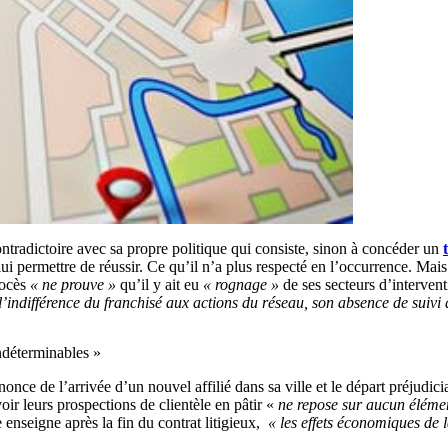
contradictoire avec sa propre politique qui consiste, sinon à concéder un
e lui permettre de réussir. Ce qu’il n’a plus respecté en l’occurrence. Mai
rocès
« ne prouve »
qu’il y ait eu
« rognage »
de ses secteurs d’intervent
l’indifférence du franchisé aux actions du réseau, son absence de suivi 
indéterminables »
nnonce de l’arrivée d’un nouvel affilié dans sa ville et le départ préjudic
oir leurs prospections de clientèle en pâtir «
ne repose sur aucun élémen
e enseigne après la fin du contrat litigieux,
« les effets économiques de 