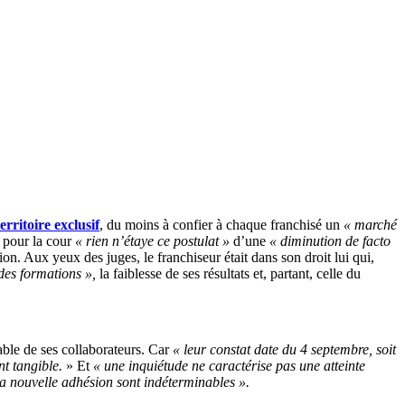
territoire exclusif
, du moins à confier à chaque franchisé un
« marché
s pour la cour
« rien n’étaye ce postulat »
d’une
« diminution de facto
ion. Aux yeux des juges, le franchiseur était dans son droit lui qui,
des formations »,
la faiblesse de ses résultats et, partant, celle du
iable de ses collaborateurs. Car
« leur constat date du 4 septembre, soit
t tangible.
» Et
« une inquiétude ne caractérise pas une atteinte
la nouvelle adhésion sont indéterminables ».