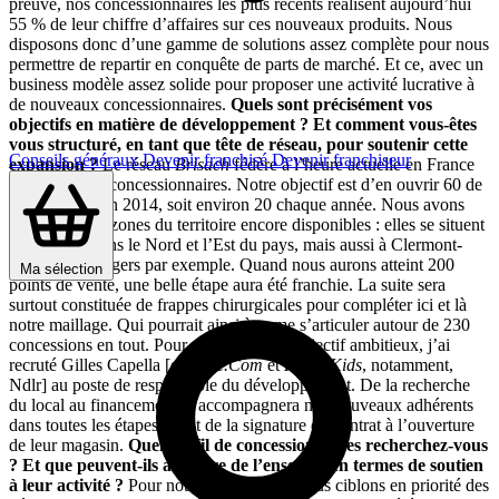
preuve, nos concessionnaires les plus récents réalisent aujourd’hui
55 % de leur chiffre d’affaires sur ces nouveaux produits. Nous
disposons donc d’une gamme de solutions assez complète pour nous
permettre de repartir en conquête de parts de marché. Et ce, avec un
business modèle assez solide pour proposer une activité lucrative à
de nouveaux concessionnaires.
Quels sont précisément vos
objectifs en matière de développement ? Et comment vous-êtes
vous structuré, en tant que tête de réseau, pour soutenir cette
Conseils généraux
Devenir franchisé
Devenir franchiseur
expansion ?
Le réseau
Brisach
fédère à l’heure actuelle en France
140 magasins concessionnaires. Notre objectif est d’en ouvrir 60 de
plus à l’horizon 2014, soit environ 20 chaque année. Nous avons
listé toutes les zones du territoire encore disponibles : elles se situent
notamment dans le Nord et l’Est du pays, mais aussi à Clermont-
Ferrand ou Angers par exemple. Quand nous aurons atteint 200
Ma sélection
points de vente, une belle étape aura été franchie. La suite sera
surtout constituée de frappes chirurgicales pour compléter ici et là
notre maillage. Qui pourrait ainsi à terme s’articuler autour de 230
concessions en tout. Pour atteindre cette objectif ambitieux, j’ai
recruté Gilles Capella [ex-
Troc.Com
et
Royal Kids
, notamment,
Ndlr] au poste de responsable du développement. De la recherche
du local au financement, il accompagnera nos nouveaux adhérents
dans toutes les étapes allant de la signature du contrat à l’ouverture
de leur magasin.
Quel profil de concessionnaires recherchez-vous
? Et que peuvent-ils attendre de l’enseigne en termes de soutien
à leur activité ?
Pour notre recrutement, nous ciblons en priorité des