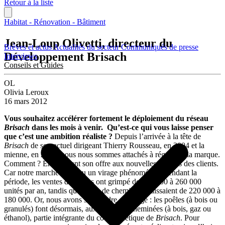
Retour à la liste
Habitat - Rénovation - Bâtiment
Jean-Loup Olivetti, directeur du
Brèves et actus
Actualités du secteur
Communiqués de presse
Développement Brisach
Interviews
Conseils et Guides
OL
Olivia Leroux
16 mars 2012
Vous souhaitez accélérer fortement le déploiement du réseau
Brisach
dans les mois à venir. Qu’est-ce qui vous laisse penser
que c’est une ambition réaliste ?
Depuis l’arrivée à la tête de
Brisach
de son actuel dirigeant Thierry Rousseau, en 2004 et la
mienne, en 2005, nous nous sommes attachés à régénérer la marque.
Comment ? En adaptant son offre aux nouvelles attentes des clients.
Car notre marché a connu un virage phénoménal : pendant la
période, les ventes de poêles ont grimpé de 100 000 à 260 000
unités par an, tandis que celles de cheminées baissaient de 220 000 à
180 000. Or, nous avons su prendre ce virage : les poêles (à bois ou
granulés) font désormais, aux côtés des cheminées (à bois, gaz ou
éthanol), partie intégrante du code génétique de
Brisach
. Pour