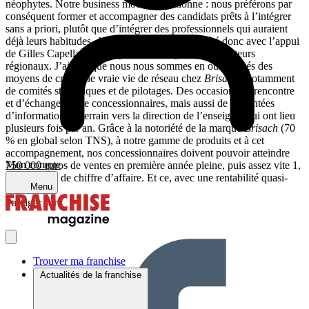
néophytes. Notre business modèle fonctionne : nous préférons par
conséquent former et accompagner des candidats prêts à l’intégrer
sans a priori, plutôt que d’intégrer des professionnels qui auraient
déjà leurs habitudes. Après leur démarrage, opéré donc avec l’appui
de Gilles Capella, ils sont pris en main par des animateurs
régionaux. J’ajoute que nous nous sommes en outre dotés des
moyens de créer une vraie vie de réseau chez
Brisach
. Notamment
de comités stratégiques et de pilotages. Des occasions de rencontre
et d’échanges entre concessionnaires, mais aussi de remontées
d’information du terrain vers la direction de l’enseigne, qui ont lieu
plusieurs fois par an. Grâce à la notoriété de la marque
Brisach
(70
% en global selon TNS), à notre gamme de produits et à cet
accompagnement, nos concessionnaires doivent pouvoir atteindre
Mon compte
750 000 euros de ventes en première année pleine, puis assez vite 1,
puis 1,2 M€ de chiffre d’affaire. Et ce, avec une rentabilité quasi-
Menu
immédiate.
Partager sur :
Trouver ma franchise
Actualités de la franchise