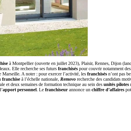
hise
à Montpellier (ouverte en juillet 2023), Plaisir, Rennes, Dijon (l
aux. Elle recherche ses futurs
franchisés
pour couvrir notamment des
Marseille. A noter : pour exercer l’activité, les
franchisés
n’ont pas be
en
franchise
à l’échelle nationale,
Removo
recherche des candidats moti
ale et deux semaines de formation technique au sein des
unités pilotes
n
d’
apport personnel
. Le
franchiseur
annonce un
chiffre d’affaires
po