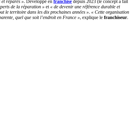
 et réparés »
. Développé en
franchise
depuis 2023 (le concept a fait
xperts de la réparation »
et
« de devenir une référence durable et
t le territoire dans les dix prochaines années »
.
« Cette organisation
arente, quel que soit l’endroit en France »
, explique le
franchiseur
.