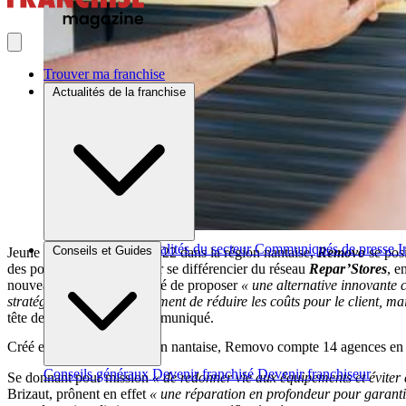
Trouver ma franchise
Actualités de la franchise
Brèves et actus
Actualités du secteur
Communiqués de presse
I
Conseils et Guides
Jeune enseigne créée en 2022 dans la région nantaise,
Removo
se pos
des portes de garages. Pour se différencier du réseau
Repar’Stores
, e
nouveau concept ont décidé de proposer
« une alternative innovante c
stratégie permet non seulement de réduire les coûts pour le client, ma
tête de réseau dans un communiqué.
Créé en 2022 dans la région nantaise, Removo compte 14 agences en 
Conseils généraux
Devenir franchisé
Devenir franchiseur
Se donnant pour mission
« de redonner vie aux équipements et éviter
Brizaut, prônent en effet
« une réparation en profondeur pour garanti