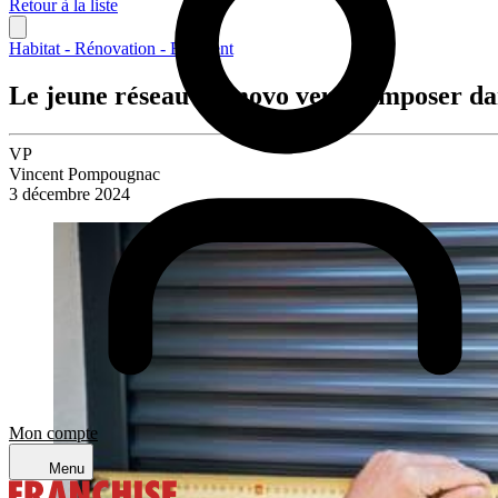
Retour à la liste
Habitat - Rénovation - Bâtiment
Le jeune réseau Removo veut s’imposer dan
VP
Vincent Pompougnac
3 décembre 2024
Mon compte
Menu