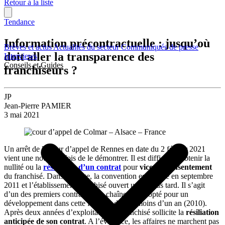
Retour à la liste
Tendance
Information précontractuelle : jusqu’où
Brèves et actus
Actualités du secteur
Communiqués de presse
doit aller la transparence des
Interviews
Conseils et Guides
franchiseurs ?
JP
Jean-Pierre PAMIER
3 mai 2021
Un arrêt de la cour d’appel de Rennes en date du 2 février 2021
vient une nouvelle fois de le démontrer. Il est difficile d’obtenir la
nullité ou la
résiliation d’un contrat
pour
vice du consentement
du franchisé. Dans ce litige, la convention est signée en septembre
2011 et l’établissement franchisé ouvert un an plus tard. Il s’agit
d’un des premiers contrats de la chaîne, qui a opté pour un
développement dans cette formule depuis moins d’un an (2010).
Après deux années d’exploitation, le franchisé sollicite la
résiliation
anticipée de son contrat
. A l’évidence, les affaires ne marchent pas