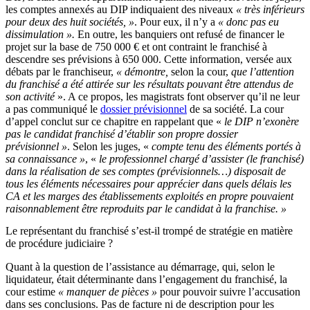
les comptes annexés au DIP indiquaient des niveaux
« très inférieurs
pour deux des huit sociétés, »
. Pour eux, il n’y a
« donc pas eu
dissimulation ».
En outre, les banquiers ont refusé de financer le
projet sur la base de 750 000 € et ont contraint le franchisé à
descendre ses prévisions à 650 000. Cette information, versée aux
débats par le franchiseur,
« démontre,
selon la cour,
que l’attention
du franchisé a été attirée sur les résultats pouvant être attendus de
son activité
». A ce propos, les magistrats font observer qu’il ne leur
a pas communiqué le
dossier prévisionnel
de sa société. La cour
d’appel conclut sur ce chapitre en rappelant que «
le DIP n’exonère
pas le candidat franchisé d’établir son propre dossier
prévisionnel »
. Selon les juges, «
compte tenu des éléments portés à
sa connaissance »
, «
le professionnel chargé d’assister (le franchisé)
dans la réalisation de ses comptes (prévisionnels…) disposait de
tous les éléments nécessaires pour apprécier dans quels délais les
CA et les marges des établissements exploités en propre pouvaient
raisonnablement être reproduits par le candidat à la franchise. »
Le représentant du franchisé s’est-il trompé de stratégie en matière
de procédure judiciaire ?
Quant à la question de l’assistance au démarrage, qui, selon le
liquidateur, était déterminante dans l’engagement du franchisé, la
cour estime
« manquer de pièces »
pour pouvoir suivre l’accusation
dans ses conclusions. Pas de facture ni de description pour les