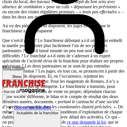
choix du local, des travaux
« réalisés en dépit du bon sens avec
absence de ventilation »
pour un coût «
dépassant les prévisions »
ou encore des visites régulières promises –
« mais pas effectuées »
–
dans les deux ans qui ont suivi l’ouverture.
Au vu des pièces dont ils disposent, les juges estiment que le
franchiseur a été transparent
Que s’est-il passé ? Le franchiseur débutant a-t-il oralement embelli
la mariée pour recruter plus facilement l’un de ses premiers
partenaires ? L’a-t-il laissé ensuite un peu tout seul face aux
difficultés ? Le franchisé a-t-il omis de s’adresser à un expert
spécialiste de l’activité et/ou de la franchise pour réaliser ses propres
prévisions ? Les deux partenaires ne se sont-ils pas entendus
Mon compte
pendant le contrat ? Les juges, en tout cas, se prononcent à partir des
pièces dont ils disposent. Et, en l’occurrence, rejettent les
Menu
accusations du liquidateur. Pour les magistrats de Rennes, il n’y a
pas eu de dol, pas de tromperie. Le franchiseur a transmis, pour
chacun de ses huit points de vente en propre, dépendant chacun
d’une société différente, le bilan et le compte de résultat des deux
dernières années, documents «
portant le cartouche d’une société
d’expertise comptable dont les coordonnées étaient précisées. ».
De
Trouver ma franchise
même, la date de création et les conditions d’exploitation de chaque
Actualités de la franchise
établissement ont été indiquées (avec détail des activités). Ce qui –
on peut le souligner – va au-delà de
ce que demande la loi,
qui se