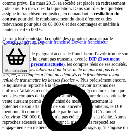
comme prévu. En mars 2015, sa société est placée en redressement
judiciaire. En mai, c’est la liquidation. Dans son rôle, le liquidateur
assigne le franchiseur en justice, en demandant la
résiliation du
contrat
pour dol, le remboursement du droit d’entrée et des
redevances pour plus de 68 000 € et des dommages et intérêts à
hauteur de 476 000 €.
Le franchisé contestait la qualité des comptes transmis par le
Conseils généraux
Devenir franchisé
Devenir franchiseur
franchiseur avec le DIP
Devant la cour, le plaignant accuse le franchiseur d’avoir trompé son
partenaire en ne lui ayant pas transmis, avec le
DIP (Document
d’information précontractuelle)
, les comptes réels de ses sociétés,
« mais de simples tableaux dont la véracité ne pouvait pas être
Ma sélection
vérifiée, les comptes n’étant pas déposés et le franchiseur ayant
refusé de transmettre les liasses fiscales »
. Plus précisément encore,
le liquidateur reproche à la tête de réseau d’avoir transmis des
chiffres d’affaires récents d’unités en propre déjà matures alors que
seuls les comptes de la première année d’ouverture de ces points de
vente auraient permis au franchisé de mesurer exactement le
potentiel de son affaire lors de son lancement. Par ailleurs, le DIP
mentionnait comme atteignable par le franchisé un CA annuel
d’environ 750 000 €, ce qui n’a pas été le cas dans la réalité. Autres
reproches adressés au franchiseur : il n’aurait pas respecté ses
engagements en matière d’assistance au démarrage, qu’il s’agisse du