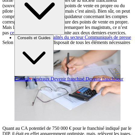
borne à la transmission des comptes de
la
société franchiseur
(souvent une holding) et pas des points de vente en propre ou du
pilote (ce que l’on peut regretter, mais c’est ainsi). Bien sûr, on peut
comprendre aussi le souhait du liquidateur concernant les comptes
correspondant à l’année d’ouverture des points de vente en propre.
Mais là non plus, comme le font remarquer les magistrats, ce n’est
pas
ce que prévoit la loi
qui se limite aux deux derniers exercices.
Brèves et actus
Actualités du secteur
Communiqués de presse
Conseils et Guides
Selon la cour, le franchisé disposait de tous les éléments nécessaires
Interviews
Conseils généraux
Devenir franchisé
Devenir franchiseur
Quant au CA potentiel de 750 000 € pour le franchisé indiqué par le
DIP, il était en effet apparemment optimiste, mais, relèvent les juges,