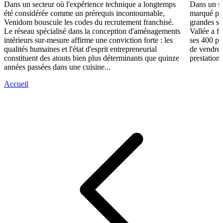
Dans un secteur où l'expérience technique a longtemps
Dans un se
été considérée comme un prérequis incontournable,
marqué par
Venidom bouscule les codes du recrutement franchisé.
grandes su
Le réseau spécialisé dans la conception d'aménagements
Vallée a fa
intérieurs sur-mesure affirme une conviction forte : les
ses 400 po
qualités humaines et l'état d'esprit entrepreneurial
de vendre 
constituent des atouts bien plus déterminants que quinze
prestations
années passées dans une cuisine...
Accueil