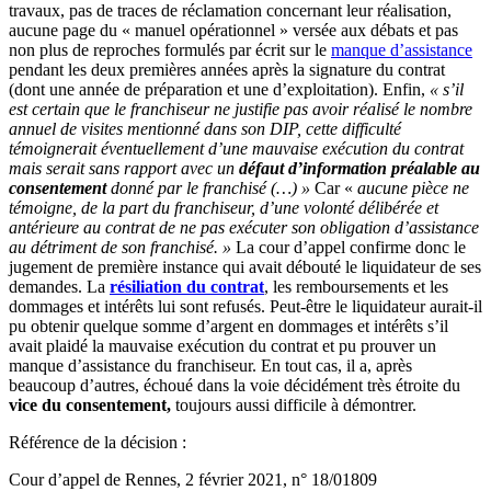
travaux, pas de traces de réclamation concernant leur réalisation,
aucune page du « manuel opérationnel » versée aux débats et pas
non plus de reproches formulés par écrit sur le
manque d’assistance
pendant les deux premières années après la signature du contrat
(dont une année de préparation et une d’exploitation). Enfin,
« s’il
est certain que le franchiseur ne justifie pas avoir réalisé le nombre
annuel de visites mentionné dans son DIP,
cette difficulté
témoignerait éventuellement d’une mauvaise exécution du contrat
mais serait sans rapport avec un
défaut d’information préalable au
consentement
donné par le franchisé (…) »
Car «
aucune pièce ne
témoigne, de la part du franchiseur, d’une volonté délibérée et
antérieure au contrat de ne pas exécuter son obligation d’assistance
au détriment
de son franchisé. »
La cour d’appel confirme donc le
jugement de première instance qui avait débouté le liquidateur de ses
demandes. La
résiliation du contrat
, les remboursements et les
dommages et intérêts lui sont refusés. Peut-être le liquidateur aurait-il
pu obtenir quelque somme d’argent en dommages et intérêts s’il
avait plaidé la mauvaise exécution du contrat et pu prouver un
manque d’assistance du franchiseur. En tout cas, il a, après
beaucoup d’autres, échoué dans la voie décidément très étroite du
vice du consentement,
toujours aussi difficile à démontrer.
Référence de la décision :
Cour d’appel de Rennes, 2 février 2021, n° 18/01809