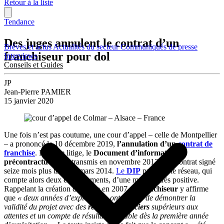
Retour à la liste
Tendance
Des juges annulent le contrat d’un
Brèves et actus
Actualités du secteur
Communiqués de presse
franchiseur pour dol
Interviews
Conseils et Guides
JP
Jean-Pierre PAMIER
15 janvier 2020
Une fois n’est pas coutume, une cour d’appel – celle de Montpellier
– a prononcé le 10 décembre 2019,
l’annulation d’un
contrat de
franchise
. Dans ce litige, le
Document d’information
précontractuelle
est transmis en novembre 2012 et le contrat signé
seize mois plus tard, en mars 2014.
Le
DIP
présente le réseau, qui
compte alors deux établissements, d’une manière très positive.
Rappelant la création du pilote en 2007, le
franchiseur
y affirme
que
« deux années d’exploitation ont permis de démontrer la
validité du projet avec des
résultats financiers
supérieurs aux
attentes et un compte de résultat profitable dès la première année