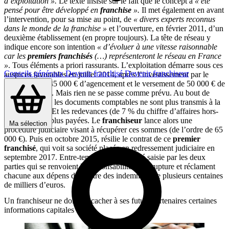
d’exploitation ».
Le texte insiste sur le fait que le concept a
« été
pensé pour être développé en
franchise
».
Il met également en avant
l’intervention, pour sa mise au point, de
« divers experts reconnus
dans le monde de la franchise »
et l’ouverture, en février 2011, d’un
deuxième établissement (en propre toujours). La tête de réseau y
indique encore son intention
« d’évoluer à une vitesse raisonnable
car les
premiers franchisés
(…) représenteront le réseau en France
»
. Tous éléments a priori rassurants. L’exploitation démarre sous ces
Conseils généraux
Devenir franchisé
Devenir franchiseur
auspices favorables en juillet 2014, après l’investissement par le
franchisé de 745 000 € d’agencement et le versement de 50 000 € de
droit d’entrée
. Mais rien ne se passe comme prévu. Au bout de
quelques mois, les documents comptables ne sont plus transmis à la
tête de réseau. Et les redevances (de 7 % du chiffre d’affaires hors-
taxes) ne sont plus payées. Le
franchiseur
lance alors une
Ma sélection
procédure judiciaire visant à récupérer ces sommes (de l’ordre de 65
000 €). Puis en octobre 2015, résilie le contrat de ce
premier
franchisé
, qui voit sa société placée en redressement judiciaire en
septembre 2017. Entre-temps la justice a été saisie par les deux
parties qui se renvoient la responsabilité de la rupture et réclament
chacune aux dépens de l’autre des indemnités de plusieurs centaines
de milliers d’euros.
Un franchiseur ne doit pas cacher à ses futurs partenaires certaines
informations capitales