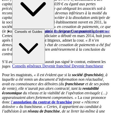
capitaux propres négatifs à -334 039 € eu égard aux pertes
précédemment constatées (…), ce qui obligeait les associés soit à
reconstituer ses capitaux propres devenus inférieurs à la moitié du
capital social (8 000 €), soit à procéder à la dissolution anticipée de
la société (…) »
Quant au second établissement ouvert en 2011, la
société qui l’exploitait était, elle,
« en cessation de paiements, ce que
(
le franchiseur qui en était aussi le dirigeant) ne pouvait ignorer. »
Brèves et actus
Actualités du secteur
Communiqués de presse
Conseils et Guides
Certes, son redressement judiciaire a débuté en mars 2014, huit jours
Interviews
après la signature du contrat litigieux, admet la cour.
« Il n’en
demeure pas moins que son état de cessation de paiements a été fixé
au 6 décembre 2013, soit bien antérieurement à la conclusion du
contrat ».
S’il avait su, le franchisé n’aurait pas signé le contrat, estiment les
Conseils généraux
Devenir franchisé
Devenir franchiseur
juges
Pour les magistrats,
« il est évident que si la
société (franchisée)
, à
laquelle a été remis un document d’information non réactualisé,
avait eu connaissance des déboires (du
franchiseur
et de ses points
de vente), elle n’aurait pas alors contracté, tant la
rentabilité
économique
du réseau et la viabilité de l’opération envisagée (…)
apparaissaient alors fortement compromises. »
La cour prononce
donc
l’
annulation du contrat de franchise
pour
« réticence
dolosive »
du franchiseur.
« Certes, il appartient au candidat à
l’adhésion à un
réseau de franchise
, de se livrer lui-même à une