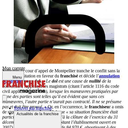
Mon compte
Sollicitée, la cour d’appel de Montpellier tranche le conflit sans la
moindre hésitation en faveur du
franchisé
et décide l’
annulation
Menu
du contrat
pour dol.
« Le
dol
est une cause de
nullité
de la
convention
, rappellent les magistrats (citant l’article 1116 du code
civil applicable aux faits),
lorsque les manœuvres pratiquées par
l’une des parties sont telles qu’il est évident que sans ces
manœuvres, l’autre partie n’aurait pas contracté. Il ne se présume
pas et doit être prouvé. »
Or, en l’occurrence, le
franchiseu
r a omis
Trouver ma franchise
de signaler au
futur franchisé
que
« sa situation financière était
Actualités de la franchise
particulièrement délicate, puisqu’à la clôture de l’exercice du 31
décembre 2013, (sa société exploitant l’établissement ouvert en
2007) avait enregistré une perte de 84 970 €, aboutissant à des