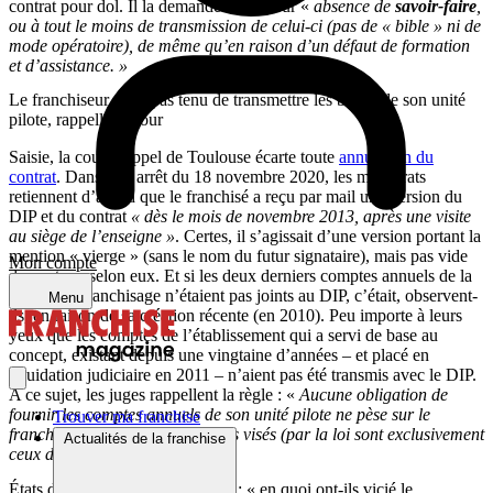
contrat pour dol. Il la demande aussi pour «
absence de
savoir-faire
,
ou à tout le moins de transmission de celui-ci (pas de « bible » ni de
mode opératoire), de même qu’en raison d’un défaut de formation
et d’assistance. »
Le franchiseur n’est pas tenu de transmettre les bilans de son unité
pilote, rappelle la cour
Saisie, la cour d’appel de Toulouse écarte toute
annulation du
contrat
. Dans leur arrêt du 18 novembre 2020, les magistrats
retiennent d’abord que le franchisé a reçu par mail une version du
DIP et du contrat
« dès le mois de novembre 2013, après une visite
au siège de l’enseigne »
. Certes, il s’agissait d’une version portant la
mention « vierge » (sans le nom du futur signataire), mais pas vide
Mon compte
de contenu selon eux. Et si les deux derniers comptes annuels de la
société de franchisage n’étaient pas joints au DIP, c’était, observent-
Menu
ils, en raison de sa création récente (en 2010). Peu importe à leurs
yeux que les comptes de l’établissement qui a servi de base au
concept, existant depuis une vingtaine d’années – et placé en
liquidation judiciaire en 2011 – n’aient pas été transmis avec le DIP.
A ce sujet, les juges rappellent la règle : «
Aucune obligation de
fournir les comptes annuels de son unité pilote ne pèse sur le
Trouver ma franchise
franchiseur. Les comptes annuels visés (par la loi sont exclusivement
Actualités de la franchise
ceux de sa société) ».
États du marché national et local : « en quoi ont-ils vicié le