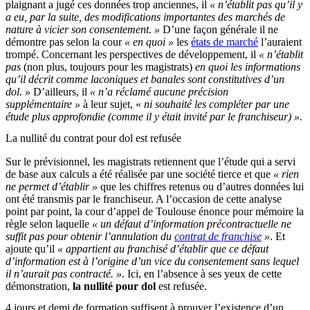
plaignant a jugé ces données trop anciennes, il
« n’établit pas qu’il y
a eu, par la suite, des modifications importantes des marchés de
nature à vicier son consentement. »
D’une façon générale il ne
démontre pas selon la cour
« en quoi »
les
états de marché
l’auraient
trompé. Concernant les perspectives de développement, il
« n’établit
pas
(non plus, toujours pour les magistrats)
en quoi les informations
qu’il décrit comme laconiques et banales sont constitutives d’un
dol. »
D’ailleurs, il
« n’a réclamé aucune précision
supplémentaire »
à leur sujet, «
ni souhaité les compléter par une
étude plus approfondie (comme il y était invité par le franchiseur) ».
La nullité du contrat pour dol est refusée
Sur le prévisionnel, les magistrats retiennent que l’étude qui a servi
de base aux calculs a été réalisée par une société tierce et que
« rien
ne permet d’établir »
que les chiffres retenus ou d’autres données lui
ont été transmis par le franchiseur. A l’occasion de cette analyse
point par point, la cour d’appel de Toulouse énonce pour mémoire la
règle selon laquelle
« un défaut d’information précontractuelle ne
suffit pas pour obtenir l’annulation du
contrat de franchise
»
. Et
ajoute qu’il
« appartient au franchisé d’établir que ce défaut
d’information est à l’origine d’un vice du consentement sans lequel
il n’aurait pas contracté. »
. Ici, en l’absence à ses yeux de cette
démonstration,
la nullité pour dol
est refusée.
4 jours et demi de formation suffisent à prouver l’existence d’un