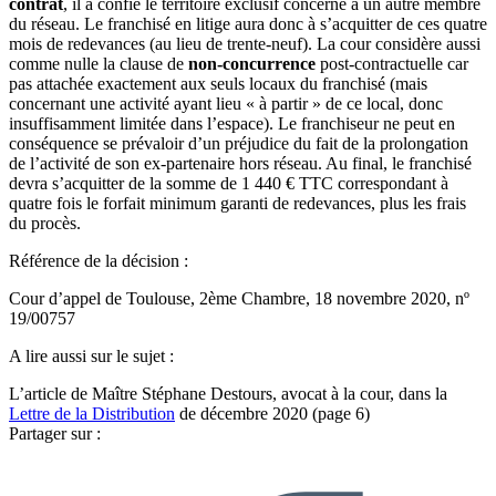
contrat
, il a confié le territoire exclusif concerné à un autre membre
du réseau. Le franchisé en litige aura donc à s’acquitter de ces quatre
mois de redevances (au lieu de trente-neuf). La cour considère aussi
comme nulle la clause de
non-concurrence
post-contractuelle car
pas attachée exactement aux seuls locaux du franchisé (mais
concernant une activité ayant lieu « à partir » de ce local, donc
insuffisamment limitée dans l’espace). Le franchiseur ne peut en
conséquence se prévaloir d’un préjudice du fait de la prolongation
de l’activité de son ex-partenaire hors réseau. Au final, le franchisé
devra s’acquitter de la somme de 1 440 € TTC correspondant à
quatre fois le forfait minimum garanti de redevances, plus les frais
du procès.
Référence de la décision :
Cour d’appel de Toulouse, 2ème Chambre, 18 novembre 2020, nº
19/00757
A lire aussi sur le sujet :
L’article de Maître Stéphane Destours, avocat à la cour, dans la
Lettre de la Distribution
de décembre 2020 (page 6)
Partager sur :