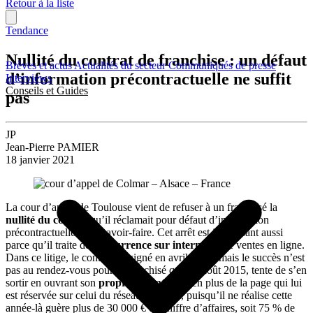
Retour à la liste
Tendance
Nullité du contrat de franchise : un défaut
Brèves et actus
Actualités du secteur
Communiqués de presse
d’information précontractuelle ne suffit
Interviews
Conseils et Guides
pas
JP
Jean-Pierre PAMIER
18 janvier 2021
La cour d’appel de Toulouse vient de refuser à un franchisé la
nullité du contrat
qu’il réclamait pour défaut d’information
précontractuelle et de savoir-faire. Cet arrêt est intéressant aussi
parce qu’il traite de
concurrence sur internet
et de ventes en ligne.
Dans ce litige, le contrat est signé en avril 2014, mais le succès n’est
pas au rendez-vous pour le franchisé qui, en août 2015, tente de s’en
sortir en ouvrant son
propre site internet
en plus de la page qui lui
est réservée sur celui du réseau. En vain, puisqu’il ne réalise cette
année-là guère plus de 30 000 € de chiffre d’affaires, soit 75 % de