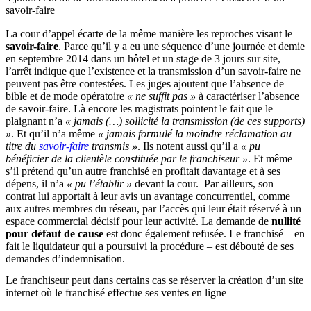
savoir-faire
La cour d’appel écarte de la même manière les reproches visant le
savoir-faire
. Parce qu’il y a eu une séquence d’une journée et demie
en septembre 2014 dans un hôtel et un stage de 3 jours sur site,
l’arrêt indique que l’existence et la transmission d’un savoir-faire ne
peuvent pas être contestées. Les juges ajoutent que l’absence de
bible et de mode opératoire
« ne suffit pas »
à caractériser l’absence
de savoir-faire. Là encore les magistrats pointent le fait que le
plaignant n’a
« jamais (…) sollicité la transmission (de ces supports)
»
. Et qu’il n’a même
« jamais formulé la moindre réclamation au
titre du
savoir-faire
transmis »
. Ils notent aussi qu’il a
« pu
bénéficier de la clientèle constituée par le franchiseur »
. Et même
s’il prétend qu’un autre franchisé en profitait davantage et à ses
dépens, il n’a
« pu l’établir »
devant la cour. Par ailleurs, son
contrat lui apportait à leur avis un avantage concurrentiel, comme
aux autres membres du réseau, par l’accès qui leur était réservé à un
espace commercial décisif pour leur activité. La demande de
nullité
pour défaut de cause
est donc également refusée. Le franchisé – en
fait le liquidateur qui a poursuivi la procédure – est débouté de ses
demandes d’indemnisation.
Le franchiseur peut dans certains cas se réserver la création d’un site
internet où le franchisé effectue ses ventes en ligne