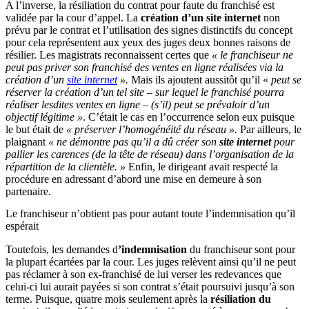
A l’inverse, la résiliation du contrat pour faute du franchisé est
validée par la cour d’appel. La
création d’un site internet
non
prévu par le contrat et l’utilisation des signes distinctifs du concept
pour cela représentent aux yeux des juges deux bonnes raisons de
résilier. Les magistrats reconnaissent certes que
« le franchiseur ne
peut pas priver son franchisé des ventes en ligne réalisées via la
création d’un
site internet
».
Mais ils ajoutent aussitôt qu’il «
peut se
réserver la création d’un tel site – sur lequel le franchisé pourra
réaliser lesdites ventes en ligne – (s’il) peut se prévaloir d’un
objectif légitime »
. C’était le cas en l’occurrence selon eux puisque
le but était de
« préserver l’homogénéité du réseau ».
Par ailleurs, le
plaignant
« ne démontre pas qu’il a dû créer son
site internet
pour
pallier les carences (de la tête de réseau) dans l’organisation de la
répartition de la clientèle. »
Enfin, le dirigeant avait respecté la
procédure en adressant d’abord une mise en demeure à son
partenaire.
Le franchiseur n’obtient pas pour autant toute l’indemnisation qu’il
espérait
Toutefois, les demandes d
’indemnisation
du franchiseur sont pour
la plupart écartées par la cour. Les juges relèvent ainsi qu’il ne peut
pas réclamer à son ex-franchisé de lui verser les redevances que
celui-ci lui aurait payées si son contrat s’était poursuivi jusqu’à son
terme. Puisque, quatre mois seulement après la
résiliation du