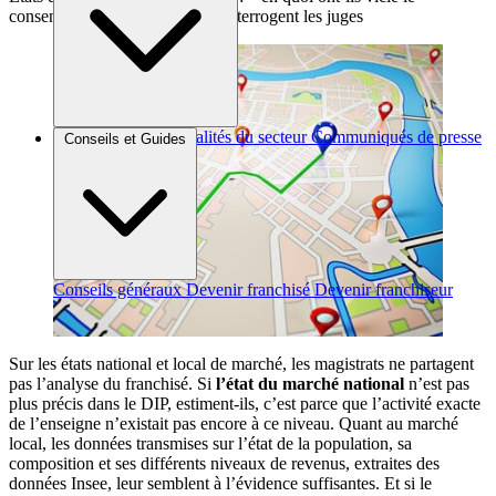
consentement du franchisé ? » interrogent les juges
Brèves et actus
Actualités du secteur
Communiqués de presse
Conseils et Guides
Interviews
Conseils généraux
Devenir franchisé
Devenir franchiseur
Sur les états national et local de marché, les magistrats ne partagent
pas l’analyse du franchisé. Si
l’état du marché national
n’est pas
plus précis dans le DIP, estiment-ils, c’est parce que l’activité exacte
de l’enseigne n’existait pas encore à ce niveau. Quant au marché
local, les données transmises sur l’état de la population, sa
composition et ses différents niveaux de revenus, extraites des
données Insee, leur semblent à l’évidence suffisantes. Et si le