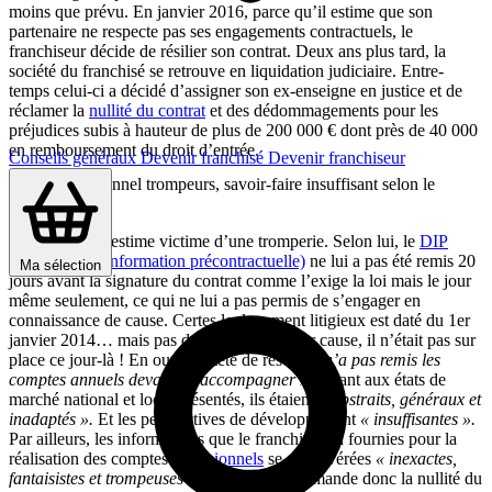
moins que prévu. En janvier 2016, parce qu’il estime que son
partenaire ne respecte pas ses engagements contractuels, le
franchiseur décide de résilier son contrat. Deux ans plus tard, la
société du franchisé se retrouve en liquidation judiciaire. Entre-
temps celui-ci a décidé d’assigner son ex-enseigne en justice et de
réclamer la
nullité du contrat
et des dédommagements pour les
préjudices subis à hauteur de plus de 200 000 € dont près de 40 000
en remboursement du droit d’entrée.
Conseils généraux
Devenir franchisé
Devenir franchiseur
DIP et prévisionnel trompeurs, savoir-faire insuffisant selon le
franchisé
Le franchisé s’estime victime d’une tromperie. Selon lui, le
DIP
(Document d’information précontractuelle)
ne lui a pas été remis 20
Ma sélection
jours avant la signature du contrat comme l’exige la loi mais le jour
même seulement, ce qui ne lui a pas permis de s’engager en
connaissance de cause. Certes le document litigieux est daté du 1er
janvier 2014… mais pas de sa main. Et pour cause, il n’était pas sur
place ce jour-là ! En outre, la tête de réseau
« n’a pas remis les
comptes annuels devant (l’)accompagner ».
Quant aux états de
marché national et local présentés, ils étaient
« abstraits, généraux et
inadaptés ».
Et les perspectives de développement
« insuffisantes ».
Par ailleurs, les informations que le franchiseur a fournies pour la
réalisation des comptes
prévisionnels
se sont avérées
« inexactes,
fantaisistes et trompeuses ».
Le franchisé demande donc la nullité du