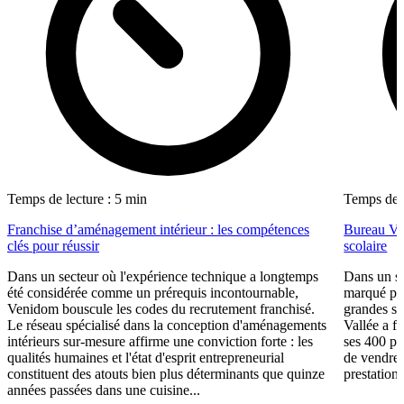
Temps de lecture : 5 min
Temps de l
Franchise d’aménagement intérieur : les compétences
Bureau Val
clés pour réussir
scolaire
Dans un secteur où l'expérience technique a longtemps
Dans un se
été considérée comme un prérequis incontournable,
marqué par
Venidom bouscule les codes du recrutement franchisé.
grandes su
Le réseau spécialisé dans la conception d'aménagements
Vallée a fa
intérieurs sur-mesure affirme une conviction forte : les
ses 400 po
qualités humaines et l'état d'esprit entrepreneurial
de vendre 
constituent des atouts bien plus déterminants que quinze
prestations
années passées dans une cuisine...