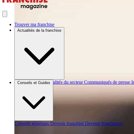
Trouver ma franchise
Actualités de la franchise
Brèves et actus
Actualités du secteur
Communiqués de presse
I
Conseils et Guides
Conseils généraux
Devenir franchisé
Devenir franchiseur