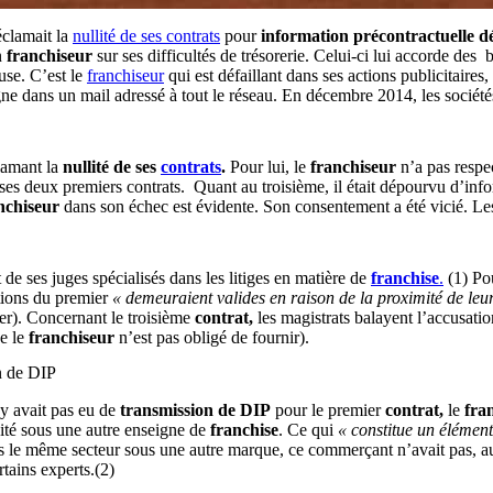
éclamait la
nullité de ses contrats
pour
information précontractuelle
dé
n
franchiseur
sur ses difficultés de trésorerie. Celui-ci lui accorde des 
use. C’est le
franchiseur
qui est défaillant dans ses actions publicitaire
gne dans un mail adressé à tout le réseau. En décembre 2014, les sociét
lamant la
nullité de ses
contrats
.
Pour lui, le
franchiseur
n’a pas respe
es deux premiers contrats. Quant au troisième, il était dépourvu d’infor
nchiseur
dans son échec est évidente. Son consentement a été vicié. L
de ses juges spécialisés dans les litiges en matière de
franchise
.
(1) Pou
ations du premier
« demeuraient valides en raison de la proximité de le
ier). Concernant le troisième
contrat,
les magistrats balayent l’accusati
e le
franchiseur
n’est pas obligé de fournir).
n de DIP
’y avait pas eu de
transmission de DIP
pour le premier
contrat,
le
fra
ité sous une autre enseigne de
franchise
. Ce qui
« constitue un élément
 le même secteur sous une autre marque, ce commerçant n’avait pas, a
tains experts.(2)