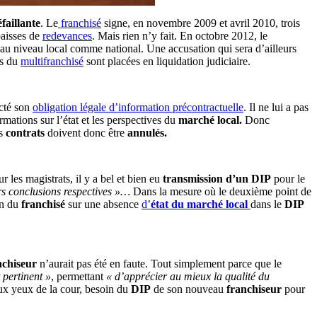
faillante
. Le
franchisé
signe, en novembre 2009 et avril 2010, trois
baisses de
redevances
. Mais rien n’y fait. En octobre 2012, le
s, au niveau local comme national. Une accusation qui sera d’ailleurs
és du
multifranchisé
sont placées en liquidation judiciaire.
cté son
obligation légale d’information précontractuelle
. Il ne lui a pas
mations sur l’état et les perspectives du
marché local.
Donc
es
contrats
doivent donc être
annulés.
r les magistrats, il y a bel et bien eu
transmission d’un DIP
pour le
urs conclusions respectives »…
Dans la mesure où le deuxième point de
on du
franchisé
sur une absence
d’
état du marché local
dans le
DIP
nchiseur
n’aurait pas été en faute. Tout simplement parce que le
 pertinent »
, permettant
« d’apprécier au mieux la qualité du
ux yeux de la cour, besoin du
DIP
de son nouveau
franchiseur
pour