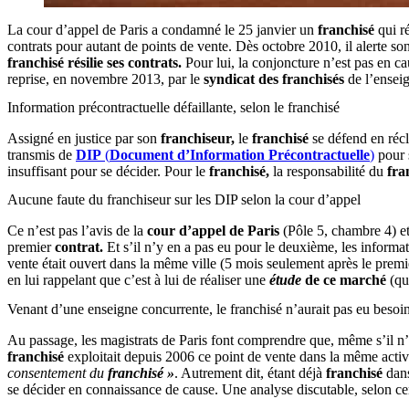
La cour d’appel de Paris a condamné le 25 janvier un
franchisé
qui r
contrats pour autant de points de vente. Dès octobre 2010, il alerte so
franchisé
résilie ses contrats.
Pour lui, la conjoncture n’est pas en ca
reprise, en novembre 2013, par le
syndicat des franchisés
de l’ensei
Information précontractuelle défaillante, selon le franchisé
Assigné en justice par son
franchiseur,
le
franchisé
se défend en réc
transmis de
DIP
(
Document d’Information Précontractuelle
)
pour s
insuffisant pour se décider. Pour le
franchisé,
la responsabilité du
fra
Aucune faute du franchiseur sur les DIP selon la cour d’appel
Ce n’est pas l’avis de la
cour d’appel de Paris
(Pôle 5, chambre 4) et 
premier
contrat.
Et s’il n’y en a pas eu pour le deuxième, les inform
vente était ouvert dans la même ville (5 mois seulement après le prem
en lui rappelant que c’est à lui de réaliser une
étude
de ce marché
(qu
Venant d’une enseigne concurrente, le franchisé n’aurait pas eu besoi
Au passage, les magistrats de Paris font comprendre que, même s’il n
franchisé
exploitait depuis 2006 ce point de vente dans la même activ
consentement du
franchisé »
. Autrement dit, étant déjà
franchisé
dans
se décider en connaissance de cause. Une analyse discutable, selon cer